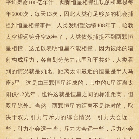
平均寿命100亿年计，两颗恒星相撞出现的机率是每
年5000次，每天13次，因此人类有足够多的机会捕
捉到恒星相撞事件。人类发明望远镜408年了，哈勃
太空望远镜升空26年了，人类依然捕捉不到两颗恒
星相撞，这足以表明恒星不能相撞，因为彼此的辐
射构成斥力，各自划分势力范围和平共处，人类看
到的情况就是如此。距离太阳最近的恒星是半人马
座α星，这是由三颗恒星组成的，其中的C星距离太
阳仅4.2光年，也许这就是恒星之间的标准距离，但
双星除外。当然，两颗恒星的距离不是绝对的，取
决于双方引力与斥力的综合情况，引力大会近一
些，引力小会远一些；斥力大会远一些，斥力小会