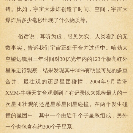
错。比如，宇宙大爆炸创造了时间、空间，宇宙大
爆炸后多少毫秒出现了什么物质等。
俗话说，耳听为虚，眼见为实。人类看到的无
数事实，告诉我们宇宙正处于合并过程中。哈勃太
空望远镜用三年时间对30亿光年内的123个极亮红外
星系进行观察，结果发现其中30%有明显可见的多重
合并。最壮观的还是星团碰撞，
2004
年9月欧洲
XMM-牛顿天文台观测到了有记录以来规模最大的一
次星团壮观的还是星系星团星碰撞。在两个发生碰
撞的星团中，其中一个由近千个子星系组成，另外
一个也包含有约300个子星系。