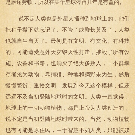
是旅途劳顿，所以在某个星球停留几年是有益的。
说不定人类也是外星人播种到地球上的，他们
把种子撒下就忘记了、不管了或鞭长莫及了，人类
也就自生自灭了。最初是有文明、有文化、有科技
的，可能遭受意外天灾毁灭性打击，摧毁了所有设
施、设备和书籍，也消灭了绝大多数人，一小群幸
存者沦为动物，靠捕猎、种地和摘野果为生，然后
慢慢繁衍，重拾文明，发展到今天这个模样，但还
远远不及当初登陆地球时的文明。人类一直觉得，
地球上的一切动物植物，都是上帝为人类创造的，
说不定是当初登陆地球时带来的。当然，动物植物
也有可能是原住民，由于智慧不如人类，只能被奴