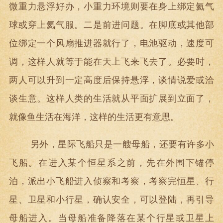
微重力悬浮好办，小重力环境则要在身上绑定氦气
球或穿上氦气服。二是前进问题。在脚底或其他部
位绑定一个风扇推进器就行了，电池驱动，速度可
调，这样人就等于能在天上飞来飞去了。必要时，
两人可以升到一定高度后保持悬浮，谈情说爱或洽
谈生意。这样人类的生活就从平面扩展到立面了，
就像鱼生活在海洋，这样的生活更有意思。
另外，星际飞船只是一艘母船，还要有许多小
飞船。在进入某个恒星系之前，先在外围下锚停
泊，派出小飞船进入侦察和考察，考察完恒星、行
星、卫星和小行星，确认安全，可以登陆，再引导
母船进入。当母船准备降落在某个行星或卫星上